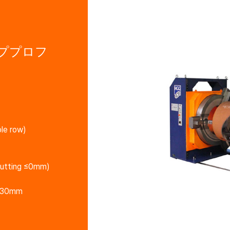
ププロフ
le row)
 cutting ≤0mm)
,030mm