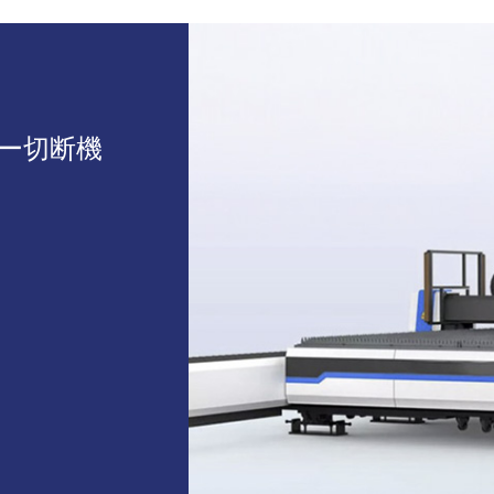
ー切断機
）