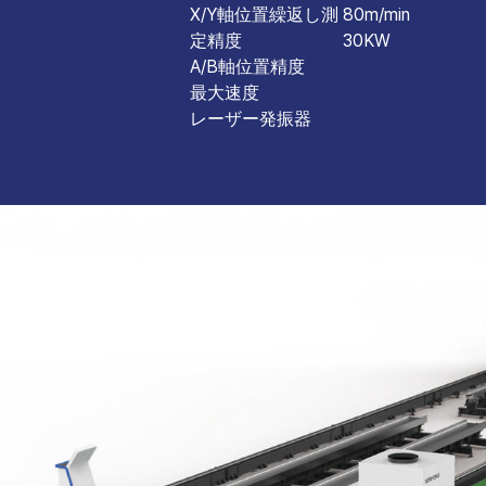
X/Y軸位置繰返し測
80m/min
定精度
30KW
A/B軸位置精度
最大速度
レーザー発振器