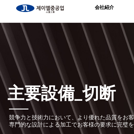
Skip
会社紹介
to
content
主要設備_切断
競争力と技術力において、より優れた品質をお客
専門的な設計による加工でお客様の要求に完璧を