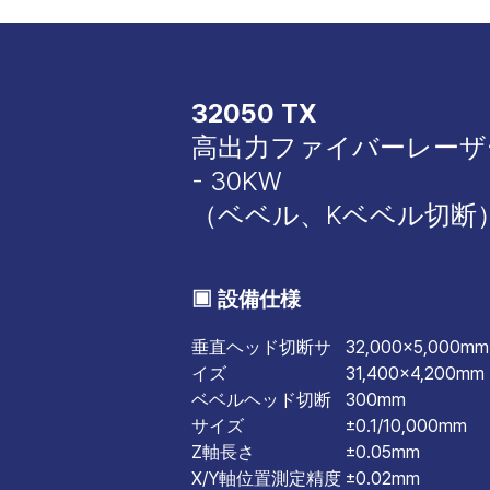
32050 TX
高出力ファイバーレーザ
- 30KW
（ベベル、Kベベル切断
▣ 設備仕様
垂直ヘッド切断サ
32,000×5,000mm
イズ
31,400×4,200mm
ベベルヘッド切断
300mm
サイズ
±0.1/10,000mm
Z軸長さ
±0.05mm
X/Y軸位置測定精度
±0.02mm